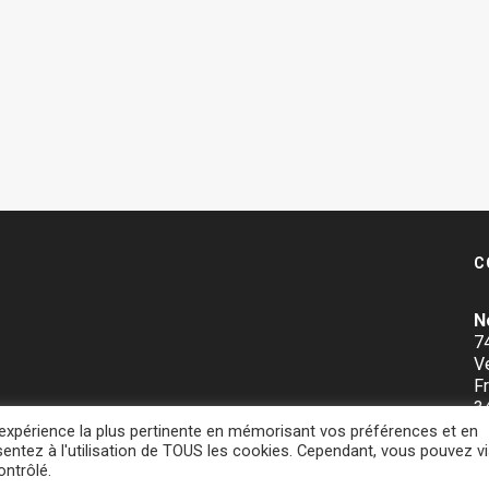
C
N
74
V
Fr
3
l'expérience la plus pertinente en mémorisant vos préférences et en
sentez à l'utilisation de TOUS les cookies. Cependant, vous pouvez vi
ntrôlé.