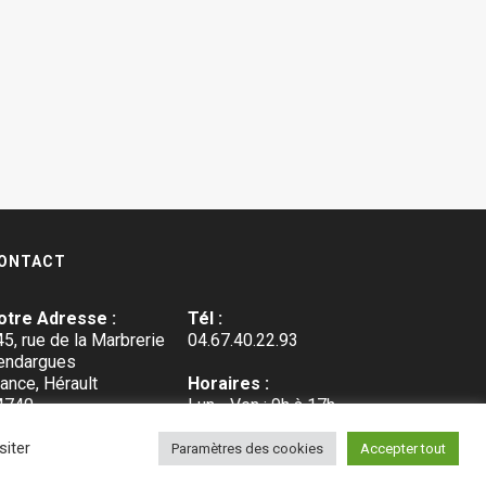
ONTACT
otre Adresse :
Tél :
5, rue de la Marbrerie
04.67.40.22.93
endargues
ance, Hérault
Horaires :
4740
Lun - Ven : 9h à 17h
Sam - Dim : repos
siter
Paramètres des cookies
Accepter tout