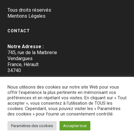
Tous droits réservés
Mentions Légales
CONTACT
Notre Adresse :
745, rue de la Marbrerie
Vendargues
France, Hérault
34740
Tél :
Nous utilisons des cookies sur notre site Web pour vous
04.67.40.22.93
offrir l'expérience la plus pertinente en mémorisant vos
préférences et en répétant vos visites. En cliquant sur « Tout
Horaires :
accepter », vous consentez à l'utilisation de TOUS les
Lun - Ven : 9h à 17h
cookies. Cependant, vous pouvez visiter les « Paramètres
Sam - Dim : repos
des cookies » pour fournir un consentement contrôlé.
Paramètres des cookies
Accepter tout