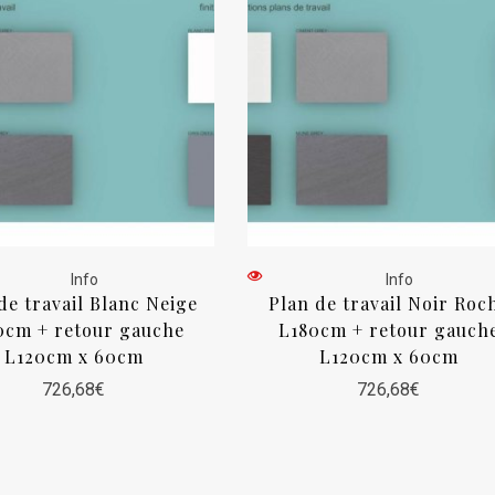
Info
Info
de travail Blanc Neige
Plan de travail Noir Roc
0cm + retour gauche
L180cm + retour gauch
L120cm x 60cm
L120cm x 60cm
726,68
€
726,68
€