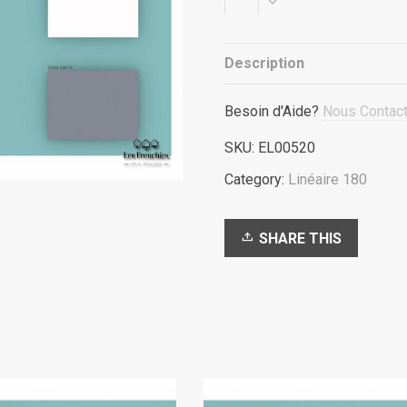
de
travail
Ciment
Grey
Description
L180cm
quantity
Besoin d'Aide?
Nous Contact
SKU:
EL00520
Category:
Linéaire 180
SHARE THIS