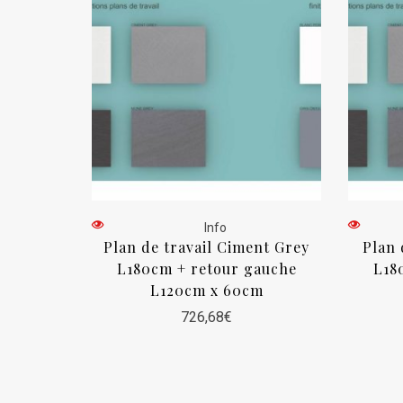
Info
Plan de travail Ciment Grey
Plan 
L180cm + retour gauche
L18
L120cm x 60cm
726,68
€