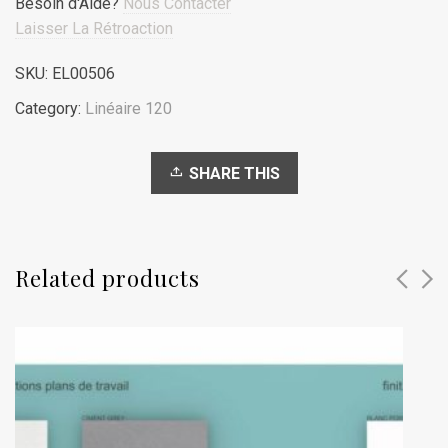
Besoin d'Aide?
Nous Contacter
retour
gauche
Laisser La Rétroaction
L120cm
x
SKU:
EL00506
60cm
quantity
Category:
Linéaire 120
SHARE THIS
Related products